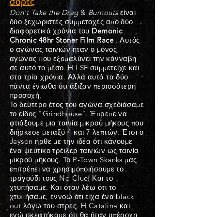
σορτς
Don't Take the Drag
&
Burnouts
είναι
δύο ξεχωριστές συμμετοχές από δύο
διαφορετικά χρόνια του
Demonic
Chronic 48hr Stoner Film Race
. Αυτός
ο αγώνας ταινιών ήταν ο μόνος
αγώνας που εξομαλύνει την
κάνναβη
σε αυτό το μέσο.
Η LSF συμμετείχε και
στα τρία χρόνια. Αλλά αυτά τα δύο
πάντα ένιωθα ότι άξιζαν περισσότερη
προσοχή.
Το δεύτερο έτος του αγώνα σχεδιάσαμε
το είδος "Grindhouse". Έπρεπε να
φτιάξουμε μια ταινία μικρού μήκους που
διήρκεσε μεταξύ 4 και 7 λεπτών. Έτσι ο
Jayson ήρθε με την ιδέα ότι κάνουμε
ένα ψεύτικο τρέιλερ ταινιών ως ταινία
μικρού μήκους. Το P-Town Skanks μας
επιτρέπει να χρησιμοποιήσουμε το
τραγούδι τους No Clue. Και το
χτυπήσαμε. Και όταν λέω ότι το
χτυπήσαμε, εννοώ ότι είχα ένα black
out λόγω του στρες. Η Catalina και
εγώ σκεφτήκαμε ότι θα ήταν υπέροχη