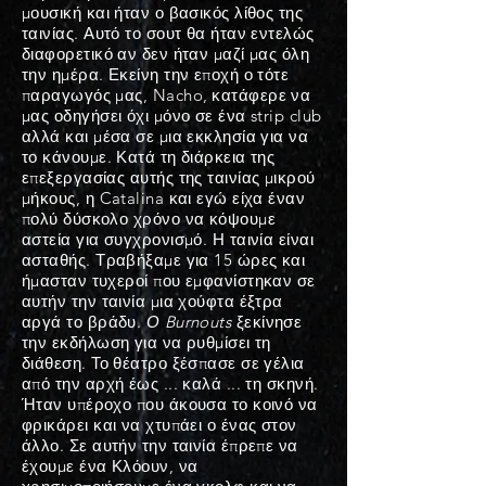
μουσική και ήταν ο βασικός λίθος της
ταινίας. Αυτό το σουτ θα ήταν εντελώς
διαφορετικό αν δεν ήταν μαζί μας όλη
την ημέρα. Εκείνη την εποχή ο τότε
παραγωγός μας, Nacho,
κατάφερε
να
μας οδηγήσει όχι μόνο σε ένα strip club
αλλά και μέσα σε μια εκκλησία για να
το κάνουμε. Κατά τη διάρκεια της
επεξεργασίας αυτής της ταινίας μικρού
μήκους, η Catalina και εγώ είχα έναν
πολύ δύσκολο χρόνο να κόψουμε
αστεία για συγχρονισμό. Η ταινία είναι
ασταθής. Τραβήξαμε για 15 ώρες και
ήμασταν τυχεροί που εμφανίστηκαν σε
αυτήν την ταινία μια χούφτα έξτρα
αργά το βράδυ.
Ο Burnouts
ξεκίνησε
την εκδήλωση για να ρυθμίσει τη
διάθεση. Το θέατρο ξέσπασε σε γέλια
από την αρχή έως ... καλά ... τη σκηνή.
Ήταν υπέροχο που άκουσα το κοινό να
φρικάρει και να χτυπάει ο ένας στον
άλλο. Σε αυτήν την ταινία έπρεπε να
έχουμε ένα Κλόουν, να