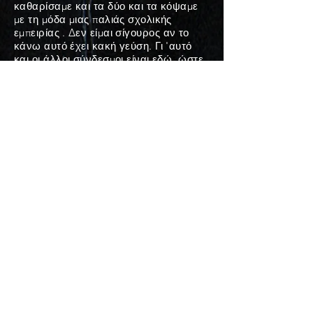
καθαρίσαμε και τα δύο και τα κόψαμε
με τη μόδα μιας παλιάς σχολικής
εμπειρίας
. Δεν είμαι σίγουρος αν το
κάνω αυτό έχει κακή γεύση. Γι 'αυτό
και οι άλλοι σύνδεσμοι είναι εδώ, ώστε
να μπορείτε να παρακολουθείτε και να
συγκρίνετε. Είμαστε ακόμα πολύ
ευχαριστημένοι με αυτά τα δύο σορτς,
τόσο πολύ που αφιερώσαμε χρόνο για
να το καθαρίσουμε και να κάνουμε
αυτό το κόψιμο 14 λεπτών. Το αγαπάμε,
όλοι δείχνουμε ότι το αγαπούν.
Ελπίζουμε να το αγαπάτε επίσης.
Ευχαριστώ για την ανάγνωση
- Μάνκο
Φωτογραφίες παραγωγής