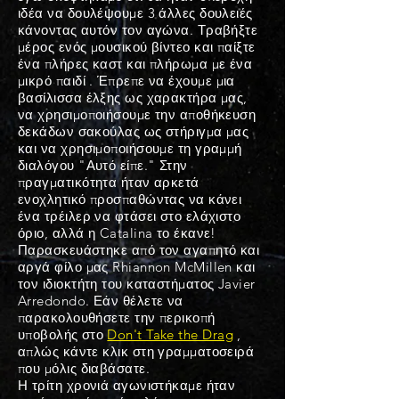
ιδέα να δουλέψουμε 3 άλλες δουλειές
κάνοντας αυτόν τον αγώνα. Τραβήξτε
μέρος ενός μουσικού βίντεο και παίξτε
ένα πλήρες καστ και πλήρωμα με ένα
μικρό παιδί
. Έπρεπε να έχουμε μια
βασίλισσα έλξης ως χαρακτήρα μας,
να χρησιμοποιήσουμε την αποθήκευση
δεκάδων σακούλας ως στήριγμα μας
και να χρησιμοποιήσουμε τη γραμμή
διαλόγου "Αυτό είπε." Στην
πραγματικότητα ήταν αρκετά
ενοχλητικό προσπαθώντας να κάνει
ένα τρέιλερ να φτάσει στο ελάχιστο
όριο, αλλά η Catalina το έκανε!
Παρασκευάστηκε από τον αγαπητό και
αργά φίλο μας Rhiannon McMillen και
τον ιδιοκτήτη του καταστήματος Javier
Arredondo. Εάν θέλετε να
παρακολουθήσετε την περικοπή
υποβολής στο
Don't Take the Drag
,
απλώς κάντε κλικ στη γραμματοσειρά
που μόλις διαβάσατε.
Η τρίτη χρονιά αγωνιστήκαμε ήταν