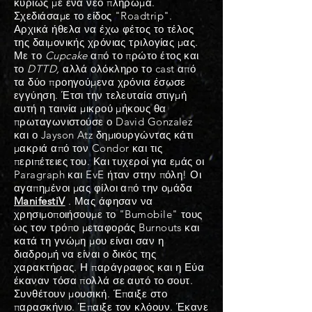
κυρίως με ένα νέο πλήρωμα.
Σχεδιάσαμε το είδος "Roadtrip".
Αρχικά ήθελα να έχω φέτος το τέλος
της δαιμονικής χρόνιας τριλογίας μας.
Με το
Cupcake
από το πρώτο έτος και
το
DTTD,
αλλά ολόκληρο το cast από
τα δύο προηγούμενα χρόνια έσωσε
εγγύηση. Έτσι την τελευταία στιγμή
αυτή η ταινία μικρού μήκους θα
πρωταγωνιστούσε ο David Gonzalez
και ο Jayson Atz δημιουργώντας κάτι
μακριά από τον Condor και τις
περιπέτειες του. Και τυχεροί για εμάς οι
Paragraph και EvE ήταν στην πόλη! Οι
αγαπημένοι μας φίλοι από την ομάδα
ManifestiV
. Μας άφησαν να
χρησιμοποιήσουμε το "Bumobile" τους
ως τον τρόπο μεταφοράς Burnouts και
κατά τη γνώμη μου είναι σαν η
διαδρομή να είναι ο δικός της
χαρακτήρας. Η παράγραφος και η Εύα
έκαναν τόσα πολλά σε αυτό το σουτ.
Συνθέτουν μουσική. Έπαιξε στο
παρασκήνιο. Έπαιξε τον κλόουν. Έκανε