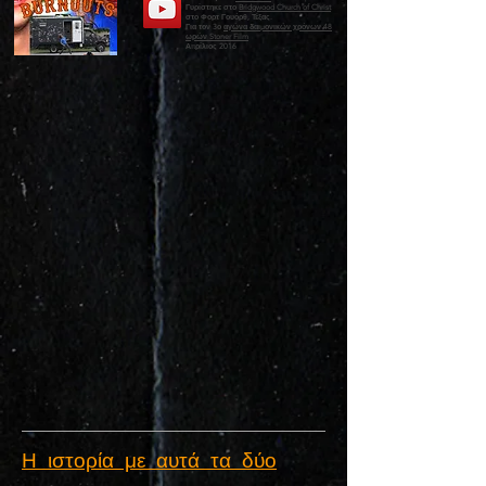
Γυρίστηκε στο
Bridgwood Church of Christ
στο Φορτ Γουόρθ, Τέξας.
Για τον 3ο
αγώνα δαιμονικών χρόνων 48
ωρών Stoner Film
Απρίλιος 2016
Η ιστορία με αυτά τα δύο