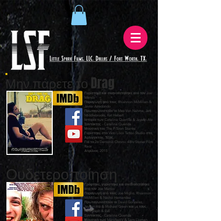
Μην πάρετε το Drag
Γυρίστηκε και σκηνοθετήθηκε από τον Joe
Manco
Παραγωγή από τους Rhiannon McMillen &
Javier Arredondo
Πρωταγωνιστούν οι Max Von Nahme, Jett
Middlebrooks, Kat Hebert
Ιστορία των Catalina Querida & Jayson Atz
Συντάκτης - Catalina Querida
Μουσική του
The P-Town Skanks
Γυρίστηκε στο
Vato Loco Tattoo Studio
στο
Άρλινγκτον, Τέξας.
Για το 2ο
Demonic Chronic 48hr Stoner Film
Race
Απρίλιος 2015
Ουδετεροποίηση
Γράφτηκε, γυρίστηκε και σκηνοθετήθηκε
από τον Joe Manco
Παραγωγή από τους Joe Miglio, Rhiannon
McMillen & Nacho Hernandez
Πρωταγωνιστούν οι David Gonzalez,
Jayson Atz & Michael Green και με τους
Paragraph & EvE
Συντάκτης - Catalina Querida
Μουσική των
ManifestiV
& Sam Lipman