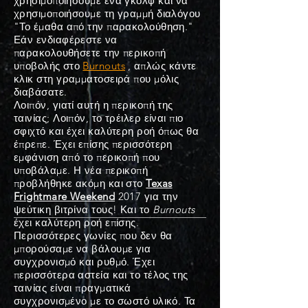
χρησιμοποιήσουμε ένα γκολφ και να
χρησιμοποιήσουμε τη γραμμή διαλόγου
"Το έμαθα από την παρακολούθηση."
Εάν ενδιαφέρεστε να
παρακολουθήσετε την περικοπή
υποβολής στο
Burnouts
, απλώς κάντε
κλικ στη γραμματοσειρά που μόλις
διαβάσατε.
Λοιπόν, γιατί αυτή η περικοπή της
ταινίας; Λοιπόν, το τρέιλερ είναι πιο
σφιχτό και έχει καλύτερη ροή όπως θα
έπρεπε. Έχει επίσης περισσότερη
εμφάνιση από το περικοπή που
υποβάλαμε. Η νέα περικοπή
προβλήθηκε ακόμη και στο
Texas
Frightmare Weekend
2017 για την
ψεύτικη βιτρίνα τους! Και το
Burnouts
έχει καλύτερη ροή επίσης.
Περισσότερες γωνίες που δεν θα
μπορούσαμε να βάλουμε για
συγχρονισμό και ρυθμό. Έχει
περισσότερα αστεία και το τέλος της
ταινίας είναι πραγματικά
συγχρονισμένο με το σωστό υλικό. Τα