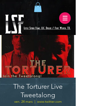
The Torturer Live
Tweetalong
ven. 24 mars
  |  
www.twitter.com